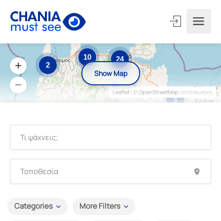
10
24
2
Show Map
Leaflet
| ©
OpenStreetMap
contributors
3
Categories
More Filters