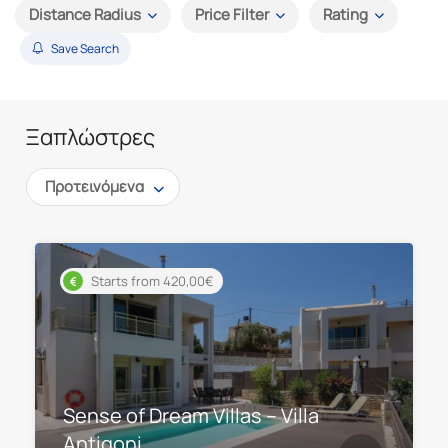
Distance Radius
Price Filter
Rating
Save Search
Ξαπλώστρες
Προτεινόμενα
Starts from 420,00€
Sense of Dream Villas – Villa
Antigoni