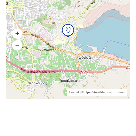
Leaflet
| ©
OpenStreetMap
contributors