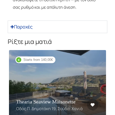
σας ρυθμό και με απόλυτη άνεση.
Παροχές
Ρίξτε μια ματιά
Starts from 140,00€
Thearia Seaview Maisonette
Οδός Π. Δημοτάκη 19, Σούδα, Χανιά