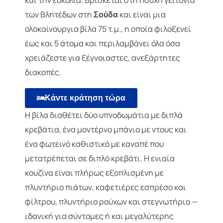
και την ευκολία. Βρίσκεται στη ήσυχη γειτονιά
των Βλητέδων στη
και είναι μια
Σούδα
ολοκαίνουργια βίλα 75 τ.μ., η οποία φιλοξενεί
έως και 5 άτομα και περιλαμβάνει όλα όσα
χρειάζεστε για ξέγνοιαστες, ανεξάρτητες
διακοπές.
Κάντε κράτηση τώρα
Η βίλα διαθέτει δύο υπνοδωμάτια με διπλά
κρεβάτια, ένα μοντέρνο μπάνιο με ντους και
ένα φωτεινό καθιστικό με καναπέ που
μετατρέπεται σε διπλό κρεβάτι. Η ενιαία
κουζίνα είναι πλήρως εξοπλισμένη με
πλυντήριο πιάτων, καφετιέρες εσπρέσο και
φίλτρου, πλυντήριο ρούχων και στεγνωτήριο —
ιδανική για σύντομες ή και μεγαλύτερης