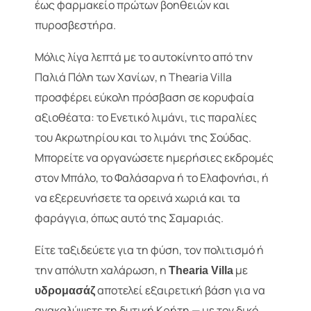
έως φαρμακείο πρώτων βοηθειών και
πυροσβεστήρα.
Μόλις λίγα λεπτά με το αυτοκίνητο από την
Παλιά Πόλη των Χανίων, η Thearia Villa
προσφέρει εύκολη πρόσβαση σε κορυφαία
αξιοθέατα: το Ενετικό λιμάνι, τις παραλίες
του Ακρωτηρίου και το λιμάνι της Σούδας.
Μπορείτε να οργανώσετε ημερήσιες εκδρομές
στον Μπάλο, το Φαλάσαρνα ή το Ελαφονήσι, ή
να εξερευνήσετε τα ορεινά χωριά και τα
φαράγγια, όπως αυτό της Σαμαριάς.
Είτε ταξιδεύετε για τη φύση, τον πολιτισμό ή
την απόλυτη χαλάρωση, η
με
Thearia Villa
αποτελεί εξαιρετική βάση για να
υδρομασάζ
ανακαλύψετε τη δυτική Κρήτη — με τον δικό