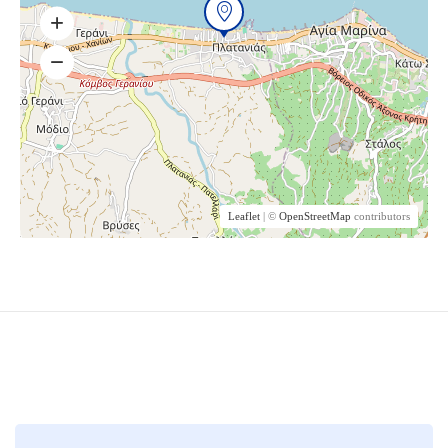
Leaflet
| ©
OpenStreetMap
contributors