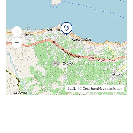
Leaflet
| ©
OpenStreetMap
contributors