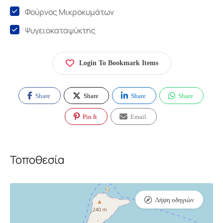
Φούρνος Μικροκυμάτων
Ψυγειοκαταψύκτης
Login To Bookmark Items
Share
Share
Share
Share
Pin It
Email
Τοποθεσία
Λήψη οδηγιών