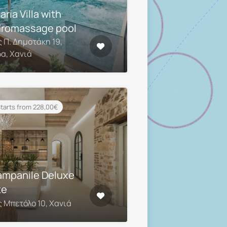
ria Villa with
romassage pool
 Π. Δημοτάκη 19,
α, Χανιά
tarts from 228,00€
Campanile Deluxe
te
 Μπετόλο 10, Χανιά