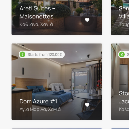
Areti Suites –
Sen
Maisonettes
Vill
Kαθιανά, Χανιά
Ταυρ
Starts from 120,00€
S
Sto
Dom Azure #1
Jac
Αγία Μαρίνα, Χανιά
Καλα