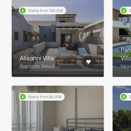
Starts from 156,00€
S
Pan
Alisahni Villa
Vill
Δαράτσο, Χανιά
Νέα 
Starts from 85,00€
S