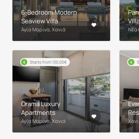
6-Bedroom Modern
Pan
Seaview Villa
Vil
Αγία Μαρίνα, Χανιά
Νέα 
Starts from 130,00€
S
Orama Luxury
Eva
Apartments
Res
Αγία Μαρίνα, Χανιά
Χανι